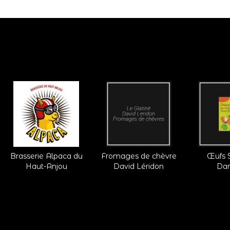
Fromages de chèvre
Œufs Salmon
Vins 
David Léridon
Damien
d'A