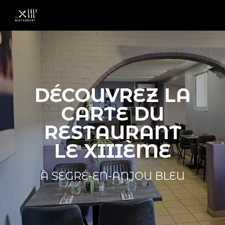
MENU :
Ouvri
le
men
DÉCOUVREZ LA
CARTE DU
RESTAURANT
LE XIIIÈME
À SEGRÉ-EN-ANJOU BLEU