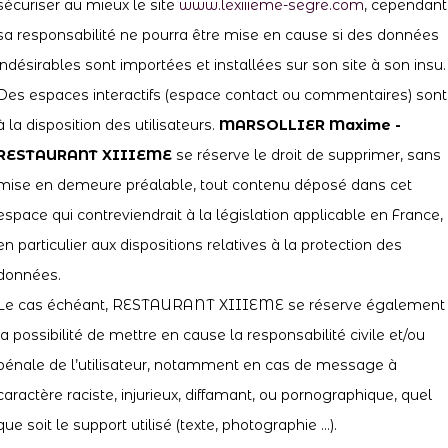
sécuriser au mieux le site
www.lexiiieme-segre.com
, cependant
sa responsabilité ne pourra être mise en cause si des données
indésirables sont importées et installées sur son site à son insu.
Des espaces interactifs (espace contact ou commentaires) sont
à la disposition des utilisateurs.
MARSOLLIER Maxime -
RESTAURANT XIIIEME
se réserve le droit de supprimer, sans
mise en demeure préalable, tout contenu déposé dans cet
espace qui contreviendrait à la législation applicable en France,
en particulier aux dispositions relatives à la protection des
données.
Le cas échéant, RESTAURANT XIIIEME se réserve également
la possibilité de mettre en cause la responsabilité civile et/ou
pénale de l’utilisateur, notamment en cas de message à
caractère raciste, injurieux, diffamant, ou pornographique, quel
que soit le support utilisé (texte, photographie …).