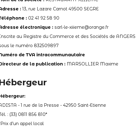
Adresse :
13, rue Lazare Carnot 49500 SEGRE
Téléphone :
02 41 92 58 90
Adresse électronique :
sarl-le-xiiieme@orange.fr
Inscrite au Registre du Commerce et des Sociétés de ANGERS
sous le numéro 832509897
Numéro de TVA intracommunautaire
Directeur de la publication :
MARSOLLIER Maxime
Hébergeur
Hébergeur:
ADISTA - 1 rue de la Presse - 42950 Saint-Etienne
Tél. : (33) 0811 856 810*
*Prix d’un appel local