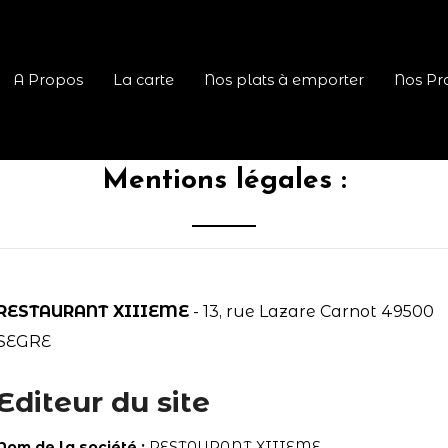
A Propos
La carte
Nos plats à emporter
Nos Pr
Mentions légales :
RESTAURANT XIIIEME
- 13, rue Lazare Carnot 49500
SEGRE
Editeur du site
Nom de la société :
RESTAURANT XIIIEME